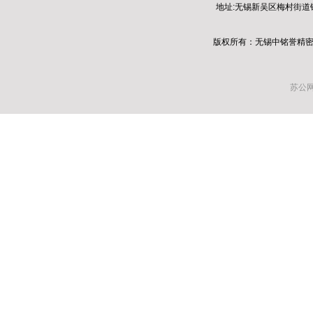
地址:无锡新吴区梅村街道
版权所有：无锡中铭誉精密
苏公网安
友情链接：
长沙食堂承包
，
全电动升降机